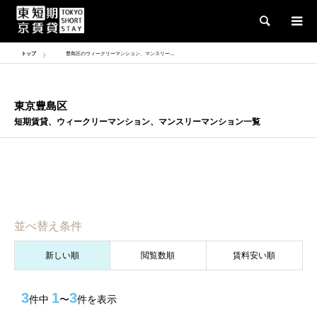
検索
トップ
豊島区のウィークリーマンション、マンスリーマンション一覧
東京豊島区
短期賃貸、ウィークリーマンション、マンスリーマンション一覧
豊島区のウィークリー・マンスリー・短期賃貸の物件情報を掲載シておりま
す。東京短期賃貸では毎日更新される豊富なィークリー・マンスリー・短期
賃貸物件情報から、あなたのご希望に合った情報をお探しください。お得な
キャンペーンも実施しております。
並べ替え条件
新しい順
閲覧数順
賃料安い順
3
1
3
件中
〜
件を表示