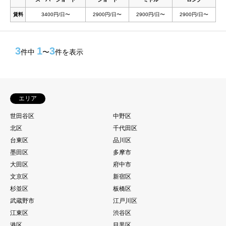
賃料
3400円/日〜
2900円/日〜
2900円/日〜
2900円/日〜
3
1
3
件中
〜
件を表示
エリア
世田谷区
中野区
北区
千代田区
台東区
品川区
墨田区
多摩市
大田区
府中市
文京区
新宿区
杉並区
板橋区
武蔵野市
江戸川区
江東区
渋谷区
港区
目黒区