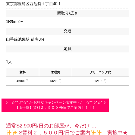
東京都豊島区西池袋１丁目40-1
間取り/広さ
1R/5m2〜
交通
山手線池袋駅 徒歩3分
定員
1人
賃料
管理費
クリーニング代
45000円
13200円
12100円
☽ ☆**☽*☆*☽~お得なキャンペーン実施中~☽ ☆**☽*☆*☽
【山手線】賃料２，５００円/日でご案内！！！！
通常S2,900円/日のお部屋が、今だけ …
S賃料２，５００円/日でご案内
実施中★