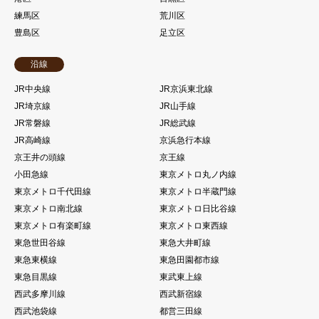
練馬区
荒川区
豊島区
足立区
沿線
JR中央線
JR京浜東北線
JR埼京線
JR山手線
JR常磐線
JR総武線
JR高崎線
京浜急行本線
京王井の頭線
京王線
小田急線
東京メトロ丸ノ内線
東京メトロ千代田線
東京メトロ半蔵門線
東京メトロ南北線
東京メトロ日比谷線
東京メトロ有楽町線
東京メトロ東西線
東急世田谷線
東急大井町線
東急東横線
東急田園都市線
東急目黒線
東武東上線
西武多摩川線
西武新宿線
西武池袋線
都営三田線