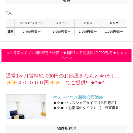
1人
スーパーショート
ショート
ミドル
ロング
賃料
2,400円/日〜
1,900円/日〜
1,900円/日〜
1,900円/日〜
＜２号室タイプ＞期間限定大特価！★初回1ヶ月間賃料40,000円/月★キャン
ペーン
通常1ヶ月賃料51,000円のお部屋をなんと今だけ…
４０,０００円
でご提供!! ★*★*
ゲストハウス新都心西池袋
★☆★ ハウスシェアタイプ【男性専用】
★☆★ ＜お部屋のタイプ＞ 【１号室(5.0...
物件所在地