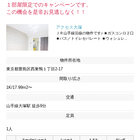
１部屋限定でのキャンペーンです。
この機会を是非お見逃しなく！！
アクセス大塚
ＪＲ山手線沿線の物件です♪ ★ガスコンロ２口
★バス／トイレセパレート ★ウォシュレ...
物件所在地
東京都豊島区西巣鴨１丁目2-17
間取り/広さ
1K/17.99m2〜
交通
山手線大塚駅 徒歩9分
定員
1人
スーパーショート
ショート
ミドル
ロング