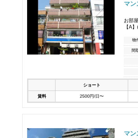
マン
お部屋
【A】(
物
間
ショート
賃料
2500円/日〜
マン