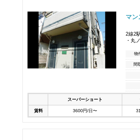
マン
2線2
・丸
物
間
スーパーショート
賃料
3600円/日〜
3