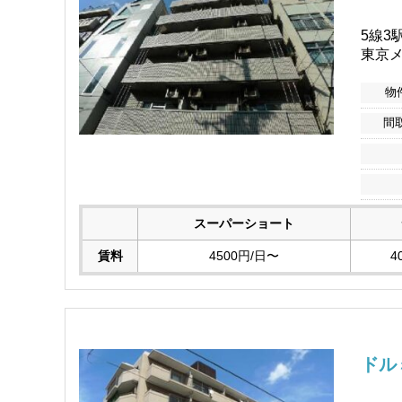
5線3
東京メ
物
間
スーパーショート
賃料
4500円/日〜
4
ドル