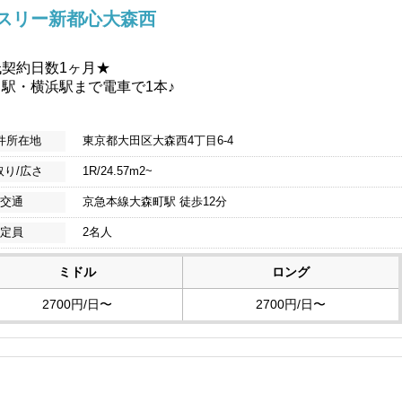
スリー新都心大森西
低契約日数1ヶ月★
駅・横浜駅まで電車で1本♪
件所在地
東京都大田区大森西4丁目6-4
取り/広さ
1R/24.57m2~
交通
京急本線大森町駅 徒歩12分
定員
2名人
ミドル
ロング
2700円/日〜
2700円/日〜