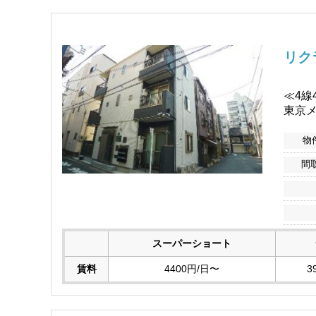
リク
≪4線
東京
物
間
スーパーショート
賃料
4400円/日〜
3