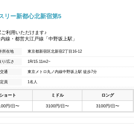
スリー新都心北新宿第5
駅ご利用いただけます♪
ノ内線・都営大江戸線「中野坂上駅」
件所在地
東京都新宿区北新宿2丁目16-12
取り/広さ
1R/15.11m2~
交通
東京メトロ丸ノ内線中野坂上駅 徒歩7分
定員
1名人
ショート
ミドル
ロング
100円/日〜
3100円/日〜
3100円/日〜