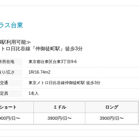
ラス台東
4駅利用可能≫
メトロ日比谷線『仲御徒町駅』徒歩3分
件所在地
東京都台東区台東3丁目9-6
取り/広さ
1R/16.74m2
交通
東京メトロ日比谷線仲御徒町駅 徒歩3分
定員
1名人
ショート
ミドル
ロング
900円/日〜
3900円/日〜
3900円/日〜