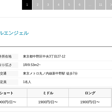
1
2
3
4
5
6
…
11
ルエンジェル
――――――――――――――――――――――――――――
件所在地
東京都中野区中央3丁目27-12
取り/広さ
1R/9.53m2~
交通
東京メトロ丸ノ内線新中野駅 徒歩7分
定員
1名人
ショート
ミドル
ロング
900円/日〜
1900円/日〜
1900円/日〜