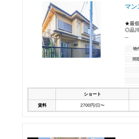
マン
★最
◎品川
...
物
間
ショート
賃料
2700円/日〜