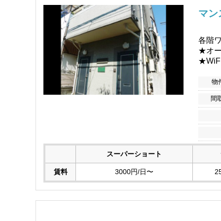
マン
各階ワ
★オ
★WiF
物
間
スーパーショート
賃料
3000円/日〜
2