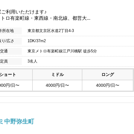
駅ご利用いただけます♪
トロ有楽町線・東西線・南北線、都営大...
件所在地
東京都文京区水道2丁目4-3
取り/広さ
1DK/37m2
交通
東京メトロ有楽町線江戸川橋駅 徒歩5分
定員
3名人
ショート
ミドル
ロング
000円/日〜
4000円/日〜
4000円/日〜
ミ中野弥生町