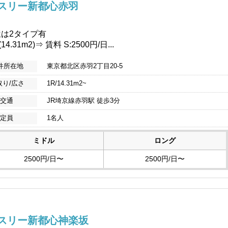
スリー新都心赤羽
は2タイプ有
14.31m2)⇒ 賃料 S:2500円/日...
件所在地
東京都北区赤羽2丁目20-5
取り/広さ
1R/14.31m2~
交通
JR埼京線赤羽駅 徒歩3分
定員
1名人
ミドル
ロング
2500円/日〜
2500円/日〜
スリー新都心神楽坂