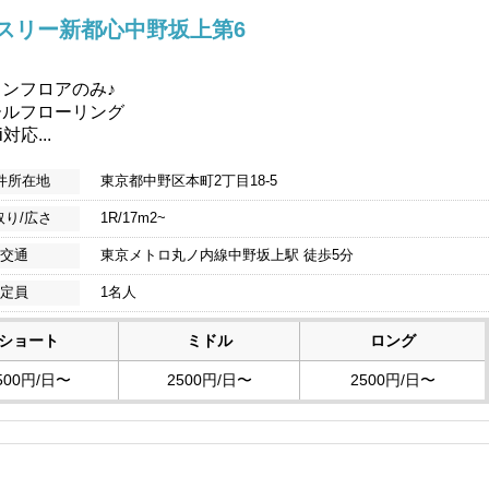
スリー新都心中野坂上第6
ンフロアのみ♪
ールフローリング
i対応...
件所在地
東京都中野区本町2丁目18-5
取り/広さ
1R/17m2~
交通
東京メトロ丸ノ内線中野坂上駅 徒歩5分
定員
1名人
ショート
ミドル
ロング
500円/日〜
2500円/日〜
2500円/日〜