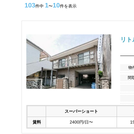
103
1
10
件中
〜
件を表示
リト
――
物
間
スーパーショート
賃料
2400円/日〜
1