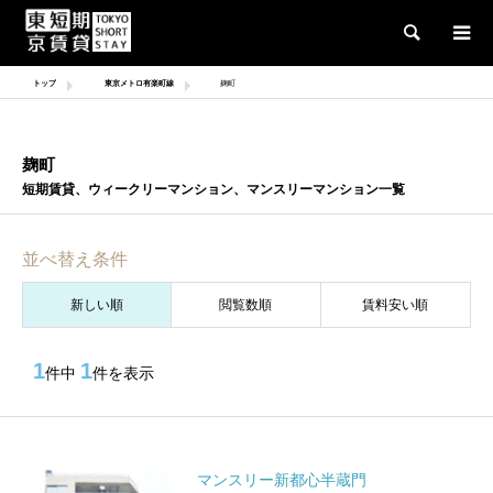
検索
トップ
東京メトロ有楽町線
麹町
麹町
短期賃貸、ウィークリーマンション、マンスリーマンション一覧
並べ替え条件
新しい順
閲覧数順
賃料安い順
1
1
件中
件を表示
マンスリー新都心半蔵門