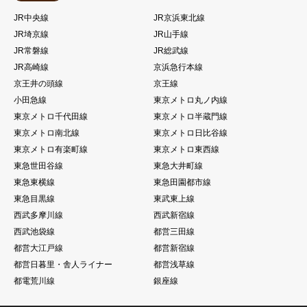
JR中央線
JR京浜東北線
JR埼京線
JR山手線
JR常磐線
JR総武線
JR高崎線
京浜急行本線
京王井の頭線
京王線
小田急線
東京メトロ丸ノ内線
東京メトロ千代田線
東京メトロ半蔵門線
東京メトロ南北線
東京メトロ日比谷線
東京メトロ有楽町線
東京メトロ東西線
東急世田谷線
東急大井町線
東急東横線
東急田園都市線
東急目黒線
東武東上線
西武多摩川線
西武新宿線
西武池袋線
都営三田線
都営大江戸線
都営新宿線
都営日暮里・舎人ライナー
都営浅草線
都電荒川線
銀座線