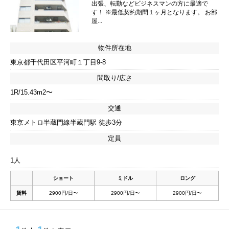
出張、転勤などビジネスマンの方に最適で
す！ ※最低契約期間１ヶ月となります。 お部
屋...
物件所在地
東京都千代田区平河町１丁目9-8
間取り/広さ
1R/15.43m2〜
交通
東京メトロ半蔵門線半蔵門駅 徒歩3分
定員
1人
ショート
ミドル
ロング
賃料
2900円/日〜
2900円/日〜
2900円/日〜