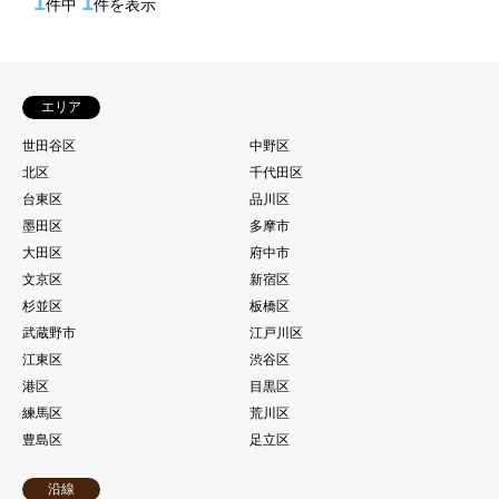
1
1
件中
件を表示
エリア
世田谷区
中野区
北区
千代田区
台東区
品川区
墨田区
多摩市
大田区
府中市
文京区
新宿区
杉並区
板橋区
武蔵野市
江戸川区
江東区
渋谷区
港区
目黒区
練馬区
荒川区
豊島区
足立区
沿線